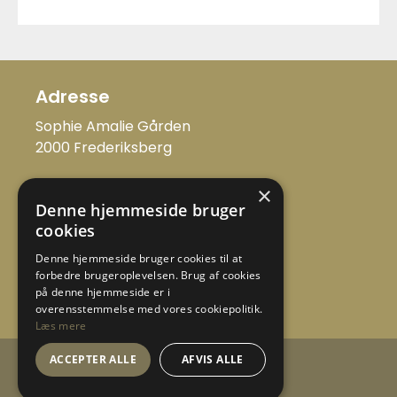
Adresse
Sophie Amalie Gården
2000 Frederiksberg
Kontakt
×
Denne hjemmeside bruger
admin@frederiksbergaftenskole.dk
cookies
Tlf: +45 31411424
Denne hjemmeside bruger cookies til at
forbedre brugeroplevelsen. Brug af cookies
på denne hjemmeside er i
overensstemmelse med vores cookiepolitik.
Læs mere
ACCEPTER ALLE
AFVIS ALLE
En del af